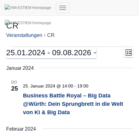
Navigation
umschalten
CR
Veranstaltungen
CR
Veranstaltungen
Ans
Ver
25.01.2024
 - 
09.08.2026
Liste
Ans
Nav
Datum
Nav
wählen.
Januar 2024
DO.
25. Januar 2024 @ 14:00
-
19:00
25
Business Battle Royal – Big Data
@Würth: Dein Sprungbrett in die Welt
von KI & Big Data
Februar 2024