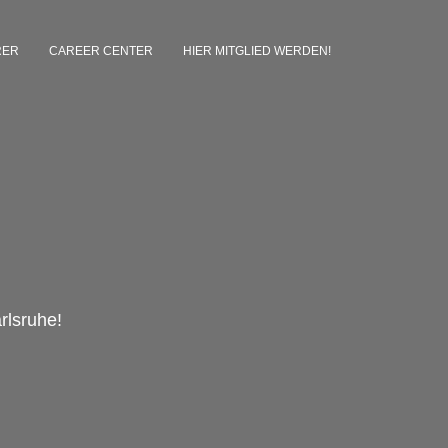
RER
CAREER CENTER
HIER MITGLIED WERDEN!
rlsruhe!