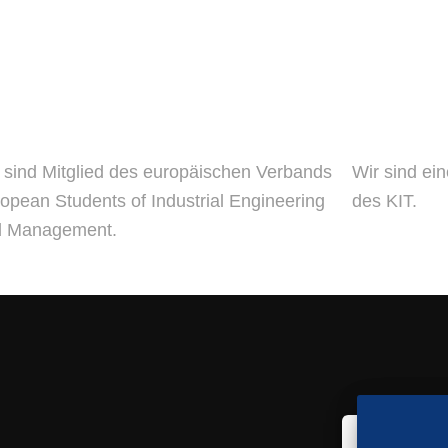
 sind Mitglied des europäischen Verbands
Wir sind ei
opean Students of Industrial Engineering
des KIT.
d Management.