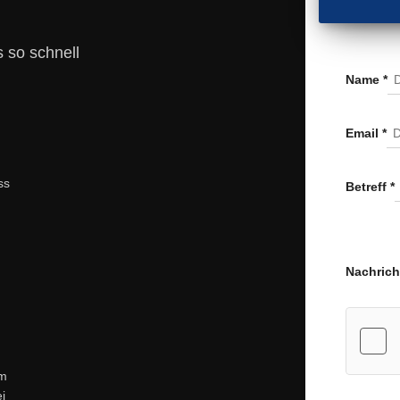
 so schnell
Name
*
Email
*
ss
Betreff
*
Nachric
um
i