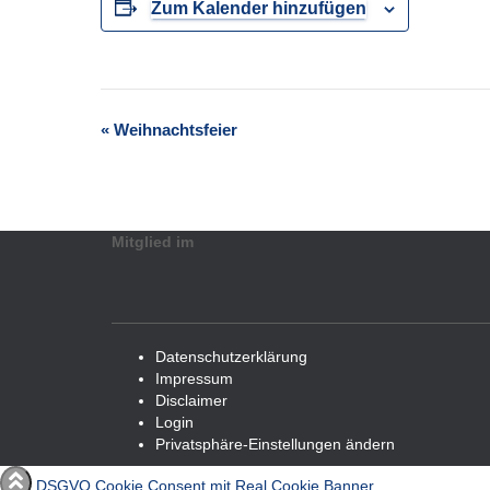
Zum Kalender hinzufügen
Veranstaltung-
«
Weihnachtsfeier
Navigation
Mitglied im
Datenschutzerklärung
Impressum
Disclaimer
Login
Privatsphäre-Einstellungen ändern
DSGVO Cookie Consent mit Real Cookie Banner