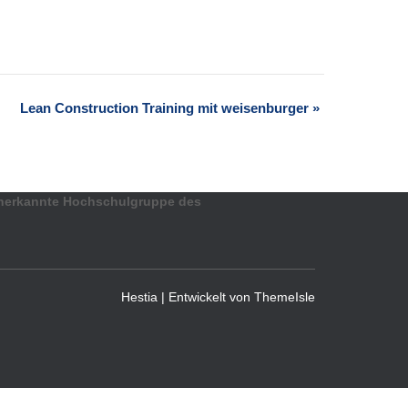
Lean Construction Training mit weisenburger
»
nerkannte Hochschulgruppe des
Hestia | Entwickelt von
ThemeIsle