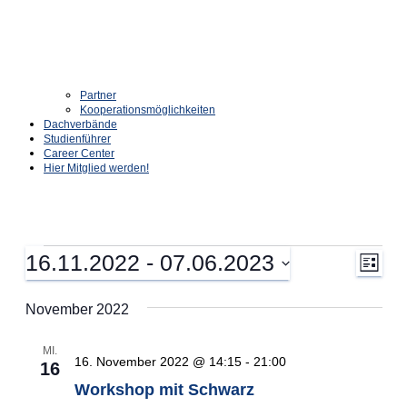
Partner
Kooperationsmöglichkeiten
Dachverbände
Studienführer
Career Center
Hier Mitglied werden!
Veranstaltungen
Ansi
Ver
16.11.2022
 - 
07.06.2023
Liste
Ans
Navi
Datum
wählen.
Nav
November 2022
MI.
16. November 2022 @ 14:15
-
21:00
16
Workshop mit Schwarz