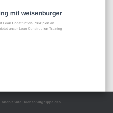
ing mit weisenburger
t Lean Construction-Prinzipien an
ietet unser Lean Construction Training
!
Anerkannte Hochschulgruppe des