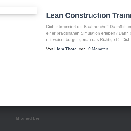
Lean Construction Train
Dich interessiert die Baubranche? Du möchtes
einer praxisnahen Simulation erleben? Dann b
mit weisenburger genau das Richtige für Dich
Von
Liam Thate
, vor
10 Monaten
Mitglied bei