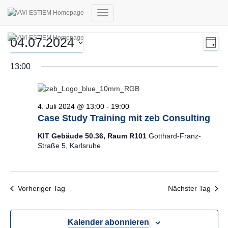
Navigation
umschalten
Veranstaltungen
Ans
Ver
04.07.2024
Tag
Ans
für
Nav
Datum
Nav
13:00
wählen.
4.
Juli
2024
4. Juli 2024 @ 13:00
-
19:00
Case Study Training mit zeb Consulting
KIT Gebäude 50.36, Raum R101
Gotthard-Franz-
Straße 5, Karlsruhe
Vorheriger Tag
Nächster Tag
Kalender abonnieren