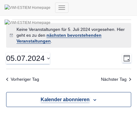
Navigation
umschalten
Veranstaltungen
Keine Veranstaltungen für 5. Juli 2024 vorgesehen. Hier
für
geht es zu den
nächsten bevorstehenden
Hinweis
Veranstaltungen
.
5.
Juli
Ans
Ver
05.07.2024
Tag
2024
Ans
Nav
Datum
Nav
wählen.
Vorheriger Tag
Nächster Tag
Kalender abonnieren